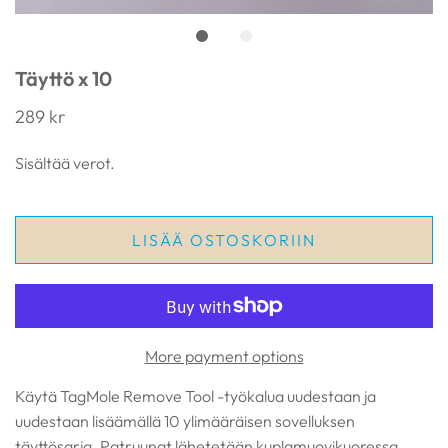
Täyttö x 10
289 kr
Sisältää verot.
LISÄÄ OSTOSKORIIN
More payment options
Käytä TagMole Remove Tool -työkalua uudestaan ja
uudestaan lisäämällä 10 ylimääräisen sovelluksen
täyttösarja. Patruunat lähetetään kuplamuovikuoressa.