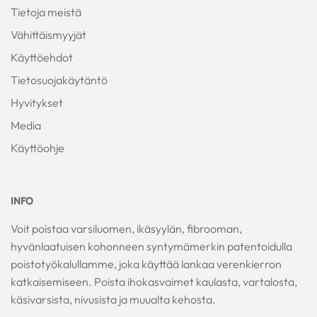
Tietoja meistä
Vähittäismyyjät
Käyttöehdot
Tietosuojakäytäntö
Hyvitykset
Media
Käyttöohje
INFO
Voit poistaa varsiluomen, ikäsyylän, fibrooman,
hyvänlaatuisen kohonneen syntymämerkin patentoidulla
poistotyökalullamme, joka käyttää lankaa verenkierron
katkaisemiseen. Poista ihokasvaimet kaulasta, vartalosta,
käsivarsista, nivusista ja muualta kehosta.