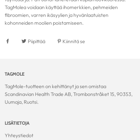
TagMolea voidaan käyttää ihomerkkien, pehmeiden
fibroomien, varren ikäsyylien ja hyvänlaatuisten
kohonneiden moolien poistamiseen.
Piipittää
Kiinnitä se
TAGMOLE
TagMole-tuotteen on kehittänyt ja sen omistaa
Scandinavian Health Trade AB, Trombonstråket 15, 90353,
Uumaja, Ruotsi.
LISÄTIETOJA
Yhteystiedot