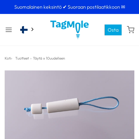
Suomalainen keksintö ✔ Suoraan postilaatikkoon ✉
Osta
Koti›
Tuotteet
›
Täytä x 10
uudelleen